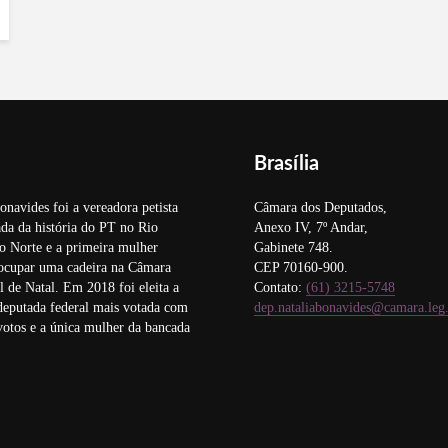
Brasília
onavides foi a vereadora petista
Câmara dos Deputados,
da da história do PT no Rio
Anexo IV, 7º Andar,
o Norte e a primeira mulher
Gabinete 748.
 ocupar uma cadeira na Câmara
CEP 70160-900.
 de Natal. Em 2018 foi eleita a
Contato:
(61) 3215-5748
deputada federal mais votada com
dep.nataliabonavides@camara.leg
otos e a única mulher da bancada