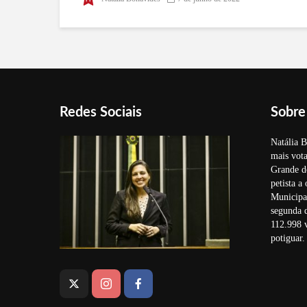
informações sobre o
fechamento da agência dos
Correios de Carnaúba dos
Dantas
Redes Sociais
Sobre
Natália B
mais vota
Grande d
petista a
Municipal
segunda 
112.998 v
potiguar.